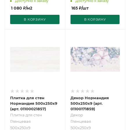
Доступно к заказу
Доступно к заказу
1 080
₽
/м2
165
₽
/шт
В КОРЗИНУ
В КОРЗИНУ
Плитка для стен
Декор Нормандия
Нормандия 500х250х9
500х250х9 (арт.
(арт. 01100021857)
01100171859)
Плитка для стен
Декор
Глянцевая
Глянцевая
500х250х9
500х250х9