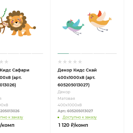
Кидс Сафари
Декор Кидс Скай
00х8 (арт.
400х1000х8 (арт.
013026)
605205013027)
Декор
я
Матовая
00х8
400х1000х8
5205013026
Арт.: 605205013027
пно к заказу
Доступно к заказу
/комп
1 120
₽
/комп