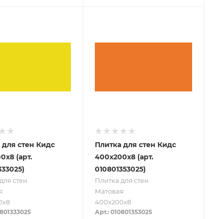
 для стен Кидс
Плитка для стен Кидс
0х8 (арт.
400х200х8 (арт.
333025)
010801353025)
для стен
Плитка для стен
я
Матовая
0х8
400х200х8
0801333025
Арт.: 010801353025