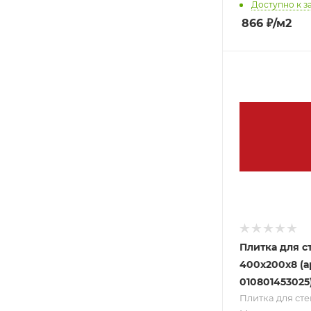
Доступно к з
866
₽
/м2
Плитка для с
400х200х8 (а
010801453025
Плитка для сте