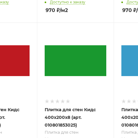
аказу
Доступно к заказу
Досту
970
₽
/м2
970
₽
тен Кидс
Плитка для стен Кидс
Плитка
рт.
400х200х8 (арт.
400х20
)
010801853025)
010801
н
Плитка для стен
Плитка 