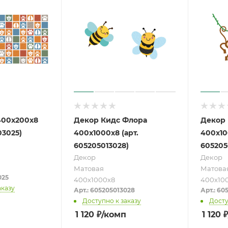
400х200х8
Декор Кидс Флора
Декор 
03025)
400х1000х8 (арт.
400х10
605205013028)
605205
Декор
Декор
Матовая
Матова
025
400х1000х8
400х10
аказу
Арт.: 605205013028
Арт.: 60
Доступно к заказу
Досту
1 120
₽
/комп
1 120
₽