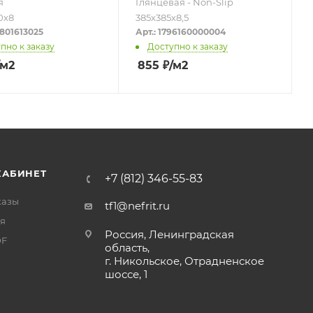
я
Глянцевая - Non-Slip
0х8
385х385х8,5
0801613025
Арт.: 1796160000004
пно к заказу
Доступно к заказу
/м2
855
₽
/м2
КАБИНЕТ
+7 (812) 346-55-83
казы
tf1@nefrit.ru
я
Россия, Ленинградская
DF
область,
г. Никольское, Отрадненское
шоссе, 1