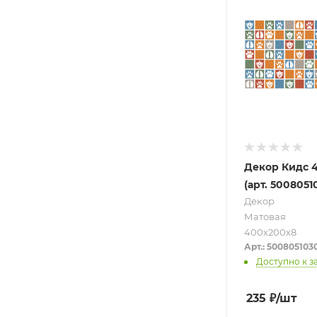
Декор Кидс 
(арт. 5008051
Декор
Матовая
400х200х8
Арт.: 500805103
Доступно к з
235
₽
/шт