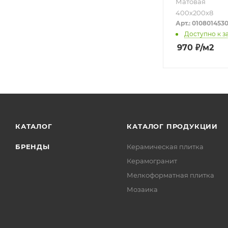
Матовая
400х200х8
Арт.: 010801453
Доступно к з
970
₽
/м2
КАТАЛОГ
КАТАЛОГ ПРОДУКЦИИ
БРЕНДЫ
Керамическая плитка
Керамогранит
Мелкоформатная плитка
Мозаика