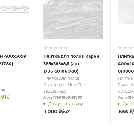
н 400х50х8
Плитка для полов Карен
Плитка
61780)
385х385х8,5 (арт.
400х20
17961601061780)
010800
Плитка для полов
Плитка 
Глянцевая - Non-Slip
Глянце
780
385х385х8,5
400х20
аказу
Арт.: 17961601061780
Арт.: 01
Доступно к заказу
Досту
1 000
₽
/м2
866
₽