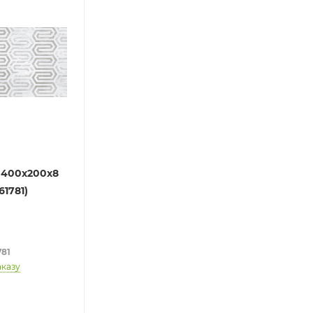
 400х200х8
61781)
781
аказу