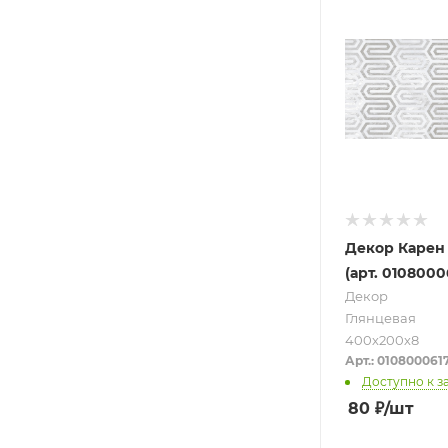
Декор Карен
(арт. 0108000
Декор
Глянцевая
400х200х8
Арт.: 010800061
Доступно к з
80
₽
/шт