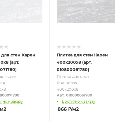
 для стен Карен
Плитка для стен Карен
0х8 (арт.
400х200х8 (арт.
071780)
010800061780)
для стен
Плитка для стен
вая
Глянцевая
0х8
400х200х8
0800071780
Арт.: 010800061780
пно к заказу
Доступно к заказу
/м2
866
₽
/м2