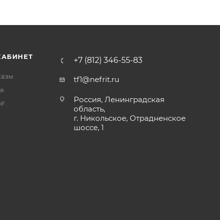
КАБИНЕТ
+7 (812) 346-55-83
казы
tf1@nefrit.ru
я
Россия, Ленинградская
DF
область,
г. Никольское, Отрадненское
шоссе, 1