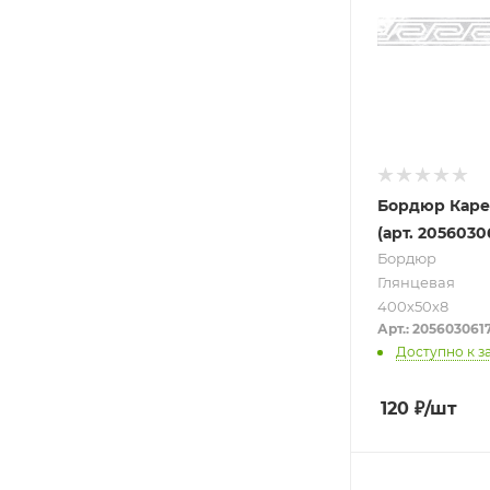
Бордюр Каре
(арт. 2056030
Бордюр
Глянцевая
400х50х8
Арт.: 205603061
Доступно к з
120
₽
/шт