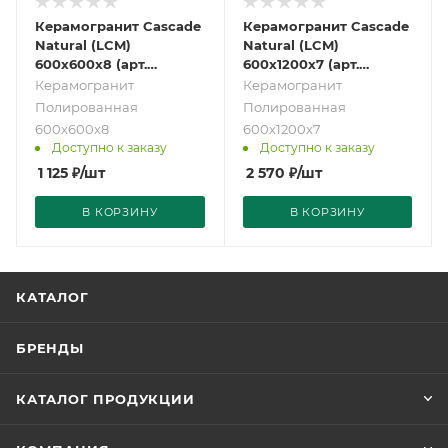
Керамогранит Cascade
Керамогранит Cascade
Natural (LCM)
Natural (LCM)
600х600х8 (арт.
600х1200х7 (арт.
6060CAS55P)
60120CAS55P)
Керамогранит
Керамогранит
Полированная
Полированная
600х600х8
600х1200х7
Доступно к заказу
Доступно к заказу
1 125
₽
/шт
2 570
₽
/шт
В КОРЗИНУ
В КОРЗИНУ
КАТАЛОГ
БРЕНДЫ
КАТАЛОГ ПРОДУКЦИИ