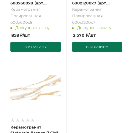
600х600х8 (арт.
600х1200х7 (арт.
6060STA31P)
60120STA15P)
Керамогранит
Керамогранит
Полированная
Полированная
600х600х8
600х1200х7
Доступно к заказу
Доступно к заказу
858
₽
/шт
2 570
₽
/шт
В КОРЗИНУ
В КОРЗИНУ
Керамогранит
Statuario Bronze (LCM)