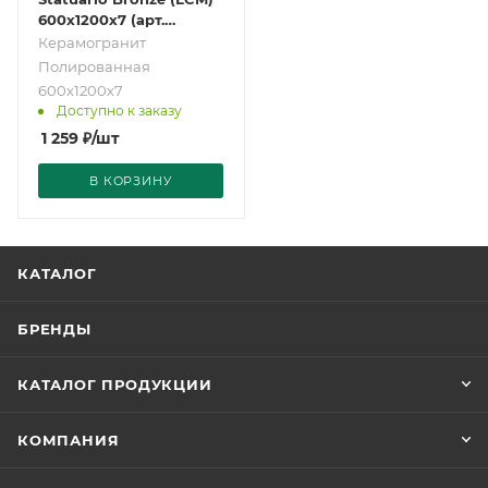
600х1200х7 (арт.
60120STA31P)
Керамогранит
Полированная
600х1200х7
Доступно к заказу
1 259
₽
/шт
В КОРЗИНУ
КАТАЛОГ
БРЕНДЫ
КАТАЛОГ ПРОДУКЦИИ
КОМПАНИЯ