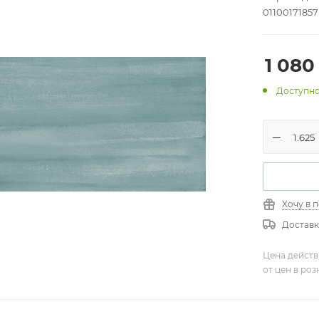
01100171857
1 080
Доступно
Хочу в 
Доставк
Цена действ
от цен в ро