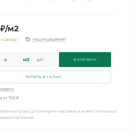
₽
/м2
Нашли дешевле?
 к заказу
м2
шт
В КОРЗИНУ
КУПИТЬ В 1 КЛИК
подарок
а от 700 ₽
ительна только для интернет-магазина и может отличаться
зничных магазинах