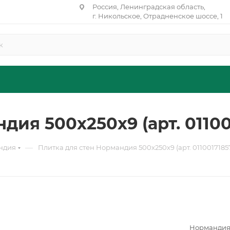
Россия, Ленинградская область,
г. Никольское, Отрадненское шоссе, 1
дия 500х250х9 (арт. 01100
—
ндия
Плитка для стен Нормандия 500х250х9 (арт. 0110017185
Нормандия 