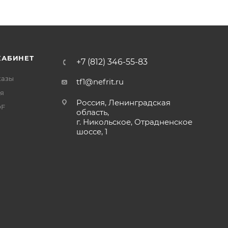
КАБИНЕТ
+7 (812) 346-55-83
казы
tf1@nefrit.ru
я
Россия, Ленинградская
DF
область,
г. Никольское, Отрадненское
шоссе, 1