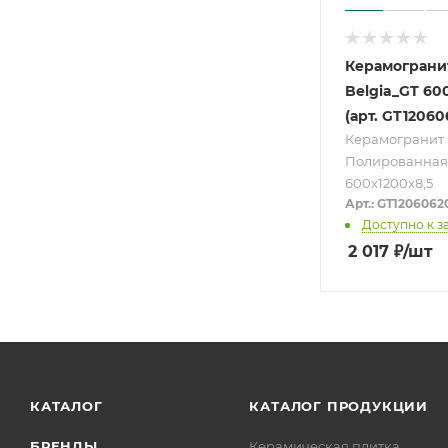
Керамогранит
Belgia_GT 60
(арт. GT1206
Керамогранит
Полированная
600x1200x8,5
Арт.: GT120606
Доступно к з
2 017
₽
/шт
КАТАЛОГ
КАТАЛОГ ПРОДУКЦИИ
БРЕНДЫ
Керамическая плитка