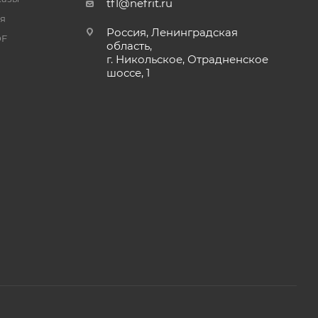
tf1@nefrit.ru
я
Россия, Ленинградская
DF
область,
г. Никольское, Отрадненское
шоссе, 1