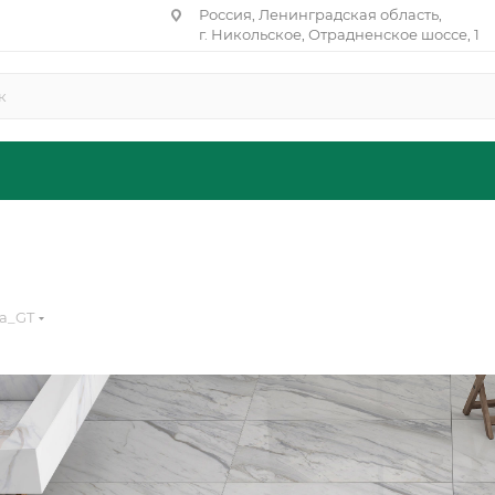
Россия, Ленинградская область,
г. Никольское, Отрадненское шоссе, 1
ia_GT