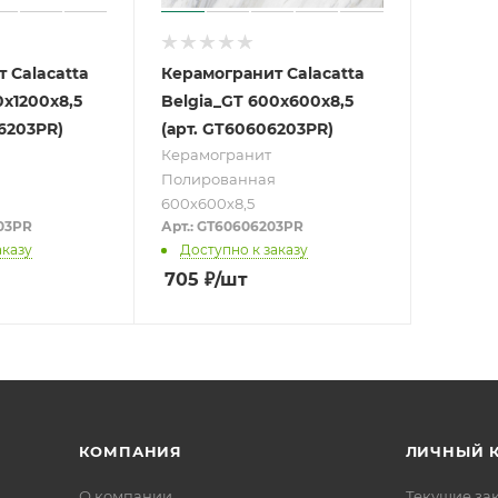
 Calacatta
Керамогранит Calacatta
0x1200x8,5
Belgia_GT 600х600х8,5
06203PR)
(арт. GT60606203PR)
Керамогранит
Полированная
600х600х8,5
203PR
Арт.: GT60606203PR
аказу
Доступно к заказу
705
₽
/шт
КОМПАНИЯ
ЛИЧНЫЙ 
О компании
Текущие за