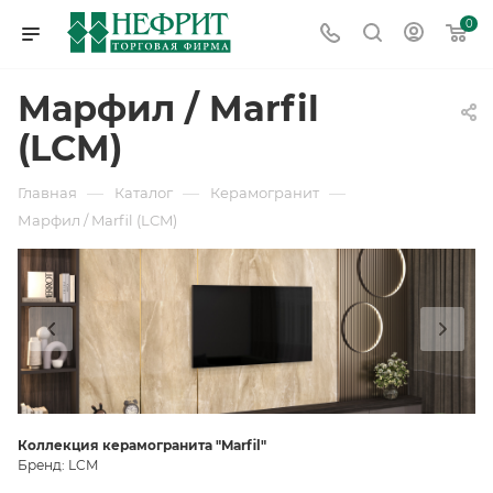
0
Марфил / Marfil
(LCM)
—
—
—
Главная
Каталог
Керамогранит
Марфил / Marfil (LCM)
Коллекция керамогранита "Marfil
"
Бренд: LCM