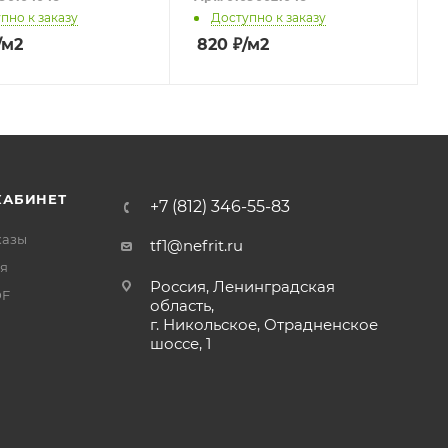
пно к заказу
Доступно к заказу
/м2
820
₽
/м2
КАБИНЕТ
+7 (812) 346-55-83
казы
tf1@nefrit.ru
я
Россия, Ленинградская
DF
область,
г. Никольское, Отрадненское
шоссе, 1