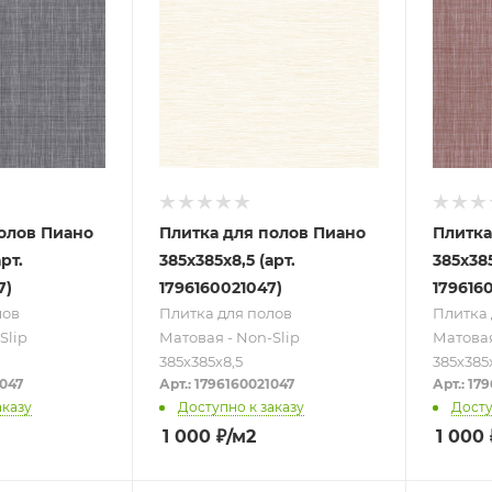
олов Пиано
Плитка для полов Пиано
Плитка
рт.
385х385х8,5 (арт.
385х385
7)
1796160021047)
1796160
лов
Плитка для полов
Плитка 
Slip
Матовая - Non-Slip
Матовая
385х385х8,5
385х385
4047
Арт.: 1796160021047
Арт.: 17
аказу
Доступно к заказу
Досту
1 000
₽
/м2
1 000