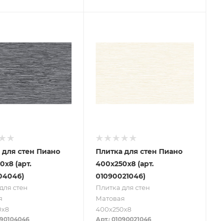
 для стен Пиано
Плитка для стен Пиано
0х8 (арт.
400х250х8 (арт.
04046)
01090021046)
для стен
Плитка для стен
я
Матовая
0х8
400х250х8
090104046
Арт.: 01090021046