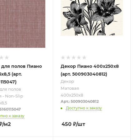
 для полов Пиано
Декор Пиано 400х250х8
х8,5 (арт.
(арт. 500903040812)
Декор
115047)
Матовая
для полов
400х250х8
 - Non-Slip
Арт.: 500903040812
х8,5
Доступно к заказу
96160115047
пно к заказу
₽
/м2
450
₽
/шт