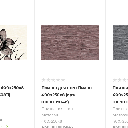
 400х250х8
Плитка для стен Пиано
Плитка
0811)
400х250х8 (арт.
400х25
01090115046)
010901
Плитка для стен
Плитка 
Матовая
Матова
811
400х250х8
400х25
аказу
Арт.: 01090115046
Арт.: 01