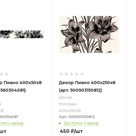
р Пиано 400х50х8
Декор Пиано 400х250х8
0560304081)
(арт. 500903150812)
Декор
я
Матовая
х8
400х250х8
560304081
Арт.: 500903150812
пно к заказу
Доступно к заказу
/шт
450
₽
/шт