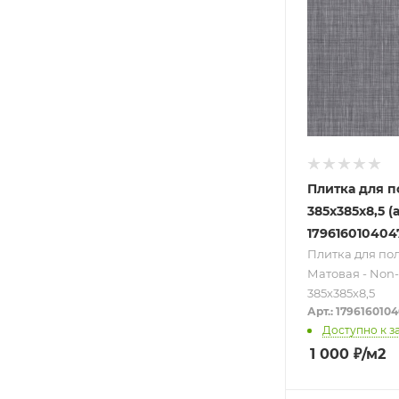
Плитка для п
385х385х8,5 (а
179616010404
Плитка для по
Матовая - Non-
385х385х8,5
Арт.: 179616010
Доступно к з
1 000
₽
/м2