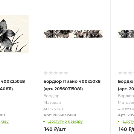
 400х250х8
Бордюр Пиано 400х50х8
Бордю
40811)
(арт. 20560315081)
(арт. 2
Бордюр
Бордюр
Матовая
Матова
400х50х8
400х50
811
Арт.: 20560315081
Арт.: 20
аказу
Доступно к заказу
Досту
140
₽
/шт
140
₽