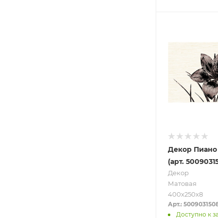
Декор Пиано
(арт. 50090315
Декор
Матовая
400х250х8
Арт.: 500903150
Доступно к з