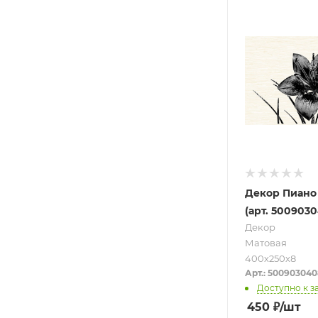
Декор Пиано
(арт. 5009030
Декор
Матовая
400х250х8
Арт.: 500903040
Доступно к з
450
₽
/шт