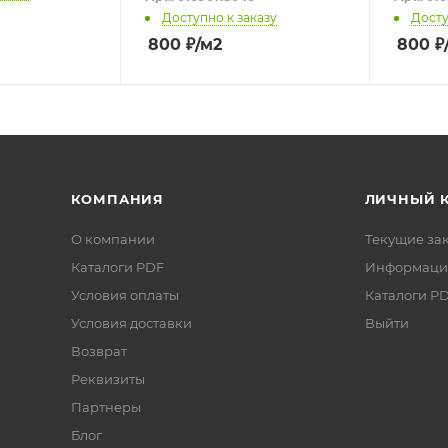
Доступно к заказу
Досту
800
₽
/м2
800
₽
КОМПАНИЯ
ЛИЧНЫЙ 
О компании
Текущие за
Каталоги PDF
Информаци
Условия оплаты
Каталоги P
Условия доставки
Выйти
Возврат
Реквизиты
Партнеры
Блог