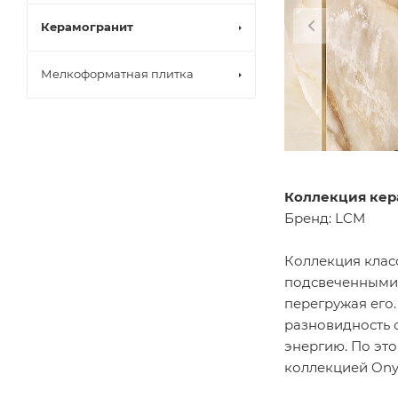
Керамогранит
Мелкоформатная плитка
Коллекция кер
Бренд: LCM
Коллекция класс
подсвеченными 
перегружая его.
разновидность о
энергию. По эт
коллекцией Onyx