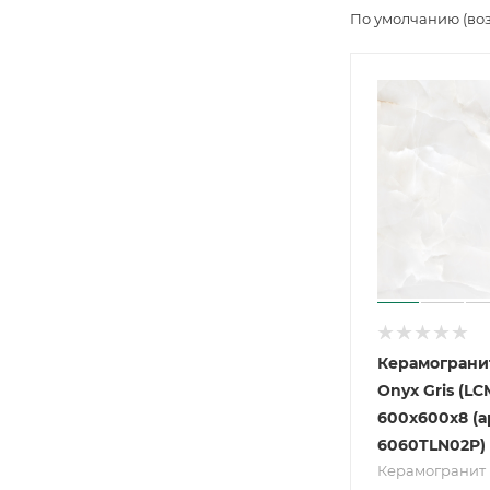
По умолчанию (во
Керамогранит
Onyx Gris (LC
600х600х8 (а
6060TLN02P)
Керамогранит