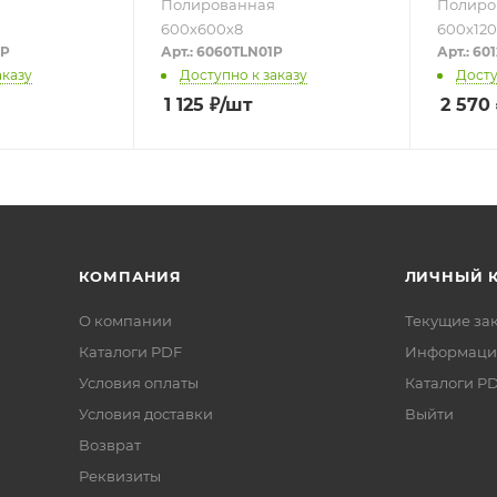
Полированная
Полиро
600х600х8
600х12
2P
Арт.: 6060TLN01P
Арт.: 6
аказу
Доступно к заказу
Досту
1 125
₽
/шт
2 570
КОМПАНИЯ
ЛИЧНЫЙ 
О компании
Текущие за
Каталоги PDF
Информаци
Условия оплаты
Каталоги P
Условия доставки
Выйти
Возврат
Реквизиты