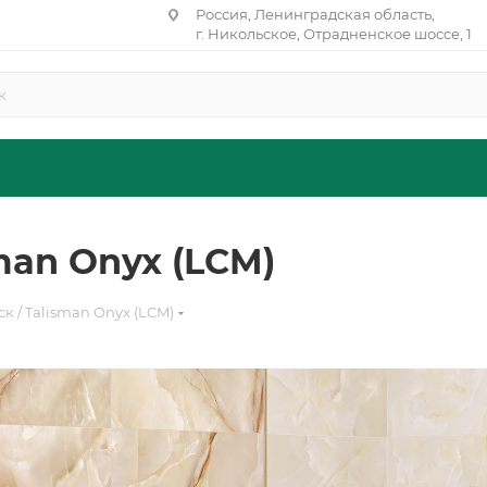
Россия, Ленинградская область,
г. Никольское, Отрадненское шоссе, 1
man Onyx (LCM)
к / Talisman Onyx (LCM)