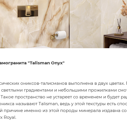
амогранита "Talisman Onyx
"
ических ониксов-талисманов выполнена в двух цветах. 
светлыми градиентами и небольшими прожилками смотря
 Такое пространство не устареет со временем и будет ра
никса называют Talisman, ведь у этой текстуры есть с
ой причине именно из этой породы минерала издавна соз
 Royal.