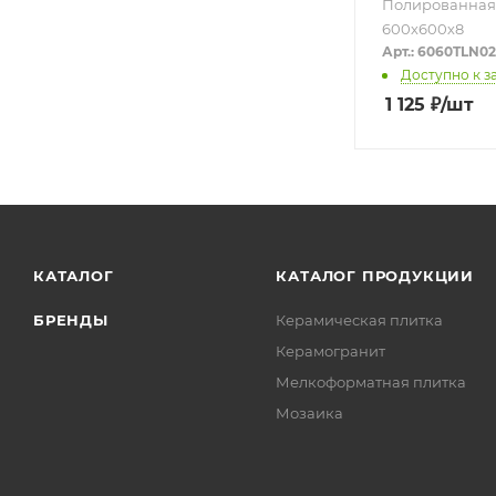
Полированная
600х600х8
Арт.: 6060TLN0
Доступно к з
1 125
₽
/шт
КАТАЛОГ
КАТАЛОГ ПРОДУКЦИИ
БРЕНДЫ
Керамическая плитка
Керамогранит
Мелкоформатная плитка
Мозаика