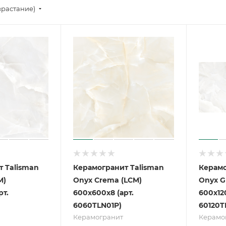
зрастание)
 Talisman
Керамогранит Talisman
Керамо
M)
Onyx Crema (LCM)
Onyx Gr
рт.
600х600х8 (арт.
600х120
6060TLN01P)
60120T
Керамогранит
Керамо