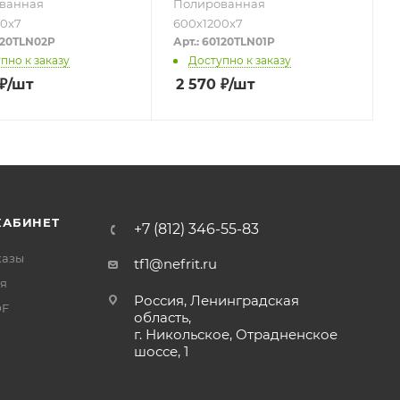
ванная
Полированная
00х7
600х1200х7
0120TLN02P
Арт.: 60120TLN01P
пно к заказу
Доступно к заказу
₽
/шт
2 570
₽
/шт
КАБИНЕТ
+7 (812) 346-55-83
казы
tf1@nefrit.ru
я
Россия, Ленинградская
DF
область,
г. Никольское, Отрадненское
шоссе, 1