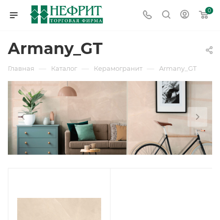
0
Armany_GT
—
—
—
Главная
Каталог
Керамогранит
Armany_GT