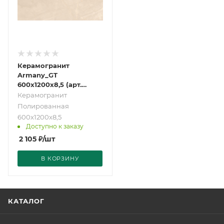
Керамогранит
Armany_GT
600x1200x8,5 (арт.
GT120606907PR)
Керамогранит
Полированная
600x1200x8,5
Доступно к заказу
2 105
₽
/шт
В КОРЗИНУ
КАТАЛОГ