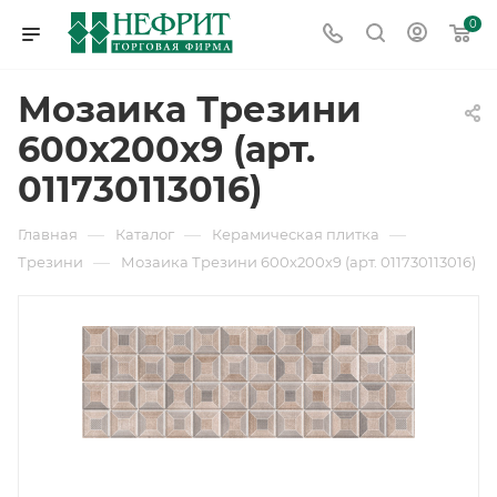
0
Мозаика Трезини
600х200х9 (арт.
011730113016)
—
—
—
Главная
Каталог
Керамическая плитка
—
Трезини
Мозаика Трезини 600х200х9 (арт. 011730113016)