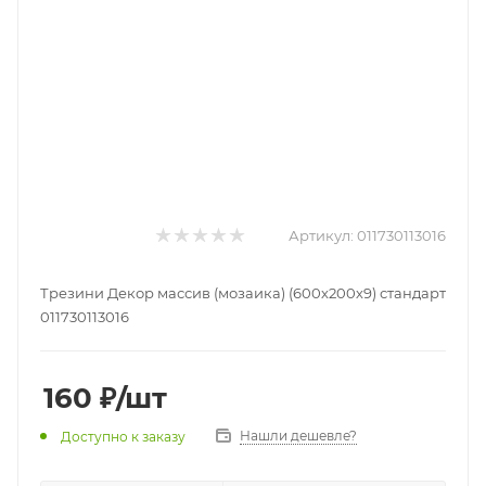
Артикул:
011730113016
Трезини Декор массив (мозаика) (600х200х9) стандарт
011730113016
160
₽
/шт
Нашли дешевле?
Доступно к заказу