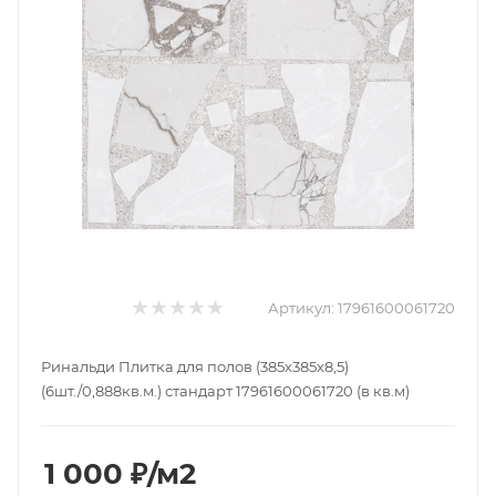
Артикул:
17961600061720
Ринальди Плитка для полов (385х385х8,5)
(6шт./0,888кв.м.) стандарт 17961600061720 (в кв.м)
1 000
₽
/м2