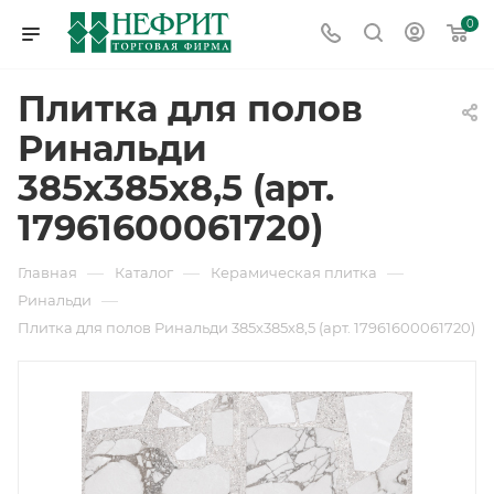
0
Плитка для полов
Ринальди
385х385х8,5 (арт.
17961600061720)
—
—
—
Главная
Каталог
Керамическая плитка
—
Ринальди
Плитка для полов Ринальди 385х385х8,5 (арт. 17961600061720)