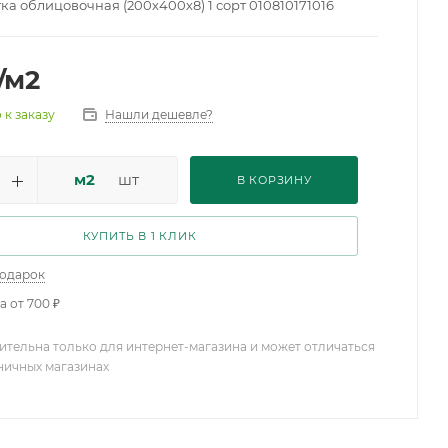
ка облицовочная (200х400х8) 1 сорт 010810171016
/м2
Нашли дешевле?
 к заказу
м2
шт
В КОРЗИНУ
КУПИТЬ В 1 КЛИК
подарок
а от 700 ₽
ительна только для интернет-магазина и может отличаться
зничных магазинах