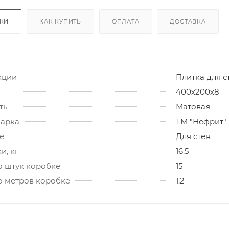
ИКИ
КАК КУПИТЬ
ОПЛАТА
ДОСТАВКА
кции
Плитка для с
400х200х8
ть
Матовая
марка
ТМ "Нефрит"
е
Для стен
и, кг
16.5
о штук коробке
15
о метров коробке
1.2