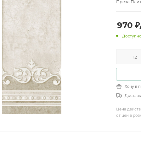
Преза Плит
970
₽
Доступно
Хочу в 
Доставк
Цена действ
от цен в ро