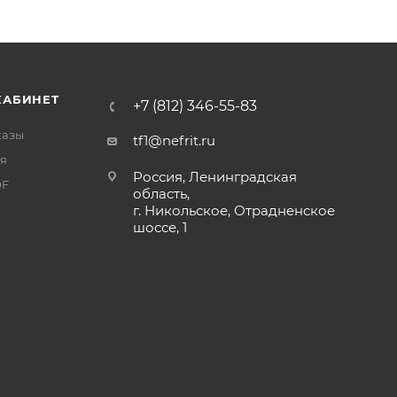
КАБИНЕТ
+7 (812) 346-55-83
казы
tf1@nefrit.ru
я
Россия, Ленинградская
DF
область,
г. Никольское, Отрадненское
шоссе, 1