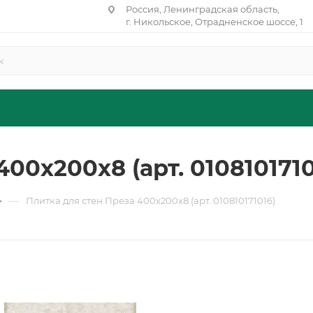
Россия, Ленинградская область,
г. Никольское, Отрадненское шоссе, 1
00х200х8 (арт. 0108101710
—
Плитка для стен Преза 400х200х8 (арт. 010810171016)