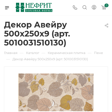
0
Декор Авейру
500х250х9 (арт.
5010031510130)
—
—
—
Главная
Каталог
Керамическая плитка
Пене
—
Декор Авейру 500х250х9 (арт. 5010031510130)