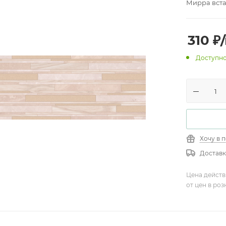
Мирра вста
310
₽
Доступно
Хочу в 
Доставк
Цена действ
от цен в ро