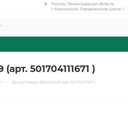
Россия, Ленинградская область,
г. Никольское, Отрадненское шоссе, 1
арт. 501704111671 )
—
Декор Мирра 600х200х9 (арт. 501704111671 )