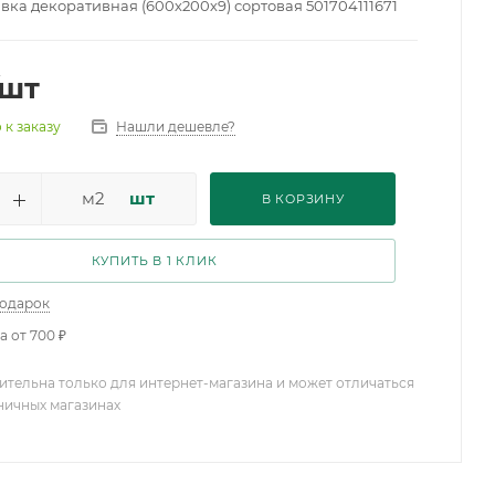
вка декоративная (600х200х9) сортовая 501704111671
/шт
Нашли дешевле?
 к заказу
м2
шт
В КОРЗИНУ
КУПИТЬ В 1 КЛИК
подарок
а от 700 ₽
ительна только для интернет-магазина и может отличаться
зничных магазинах