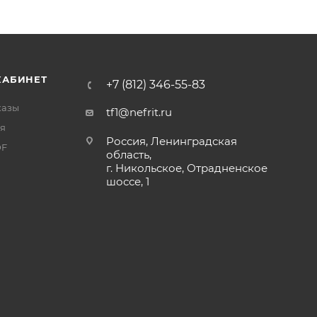
КАБИНЕТ
+7 (812) 346-55-83
казы
tf1@nefrit.ru
я
Россия, Ленинградская
DF
область,
г. Никольское, Отрадненское
шоссе, 1