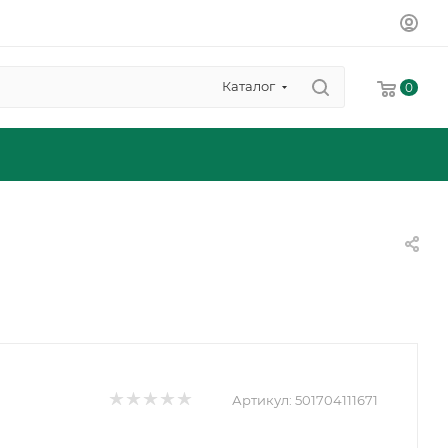
Каталог
0
Артикул:
501704111671