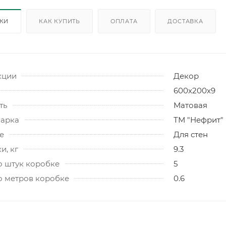
ИКИ
КАК КУПИТЬ
ОПЛАТА
ДОСТАВКА
кции
Декор
600х200х9
ть
Матовая
марка
ТМ "Нефрит"
е
Для стен
и, кг
9.3
о штук коробке
5
о метров коробке
0.6