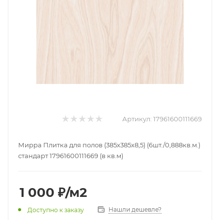
Артикул:
17961600111669
Мирра Плитка для полов (385х385х8,5) (6шт./0,888кв.м.)
стандарт 17961600111669 (в кв.м)
1 000
₽
/м2
Нашли дешевле?
Доступно к заказу