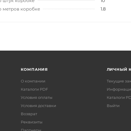
о штук коробке
10
о метров коробке
1.8
КОМПАНИЯ
ЛИЧНЫЙ 
О компании
Текущие за
Каталоги PDF
Информаци
Условия оплаты
Каталоги P
Условия доставки
Выйти
Возврат
Реквизиты
Партнеры