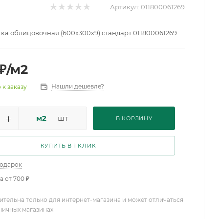
Артикул:
011800061269
ка облицовочная (600х300х9) стандарт 011800061269
₽
/м2
Нашли дешевле?
 к заказу
м2
шт
В КОРЗИНУ
КУПИТЬ В 1 КЛИК
подарок
а от 700 ₽
ительна только для интернет-магазина и может отличаться
зничных магазинах