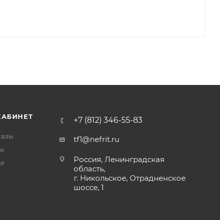
КАБИНЕТ
+7 (812) 346-55-83
казы
tf1@nefrit.ru
я
Россия, Ленинградская
DF
область,
г. Никольское, Отрадненское
шоссе, 1