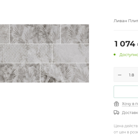
Ливан Плит
1 074
Доступно
Хочу в 
Доставк
Цена действ
от цен в ро