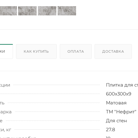
ИКИ
КАК КУПИТЬ
ОПЛАТА
ДОСТАВКА
кции
Плитка для с
600х300х9
ть
Матовая
марка
ТМ "Нефрит"
е
Для стен
и, кг
27.8