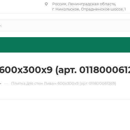
Россия, Ленинградская область,
г. Никольское, Отрадненское шоссе, 1
600х300х9 (арт. 011800061
—
Плитка для стен Ливан 600х300х9 (арт. 011800061269)