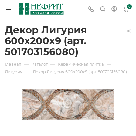
0
Декор Лигурия
600х200х9 (арт.
501703156080)
—
—
—
Главная
Каталог
Керамическая плитка
—
Лигурия
Декор Лигурия 600х200х9 (арт. 501703156080)