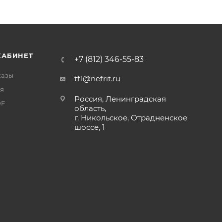
КАБИНЕТ
+7 (812) 346-55-83
казы
tf1@nefrit.ru
я
Россия, Ленинградская
DF
область,
г. Никольское, Отрадненское
шоссе, 1