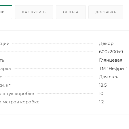
ИКИ
КАК КУПИТЬ
ОПЛАТА
ДОСТАВКА
кции
Декор
600х200х9
ть
Глянцевая
марка
ТМ "Нефрит"
е
Для стен
и, кг
18.5
о штук коробке
10
о метров коробке
1.2