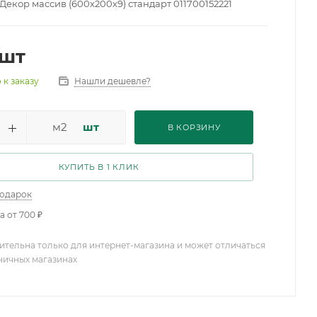
Декор массив (600х200х9) стандарт 011700152221
/шт
Нашли дешевле?
 к заказу
м2
шт
В КОРЗИНУ
КУПИТЬ В 1 КЛИК
подарок
а от 700 ₽
ительна только для интернет-магазина и может отличаться
зничных магазинах