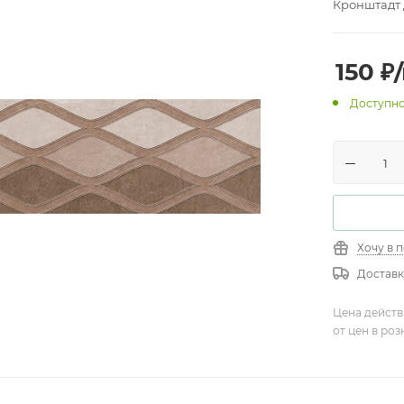
Кронштадт 
150
₽
Доступно
Хочу в 
Доставк
Цена действ
от цен в ро