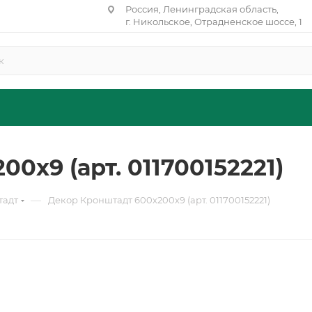
Россия, Ленинградская область,
г. Никольское, Отрадненское шоссе, 1
0х9 (арт. 011700152221)
—
тадт
Декор Кронштадт 600х200х9 (арт. 011700152221)