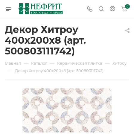
0
Декор Хитроу
400х200х8 (арт.
500803111742)
—
—
—
Главная
Каталог
Керамическая плитка
Хитроу
—
Декор Хитроу 400х200х8 (арт. 500803111742)