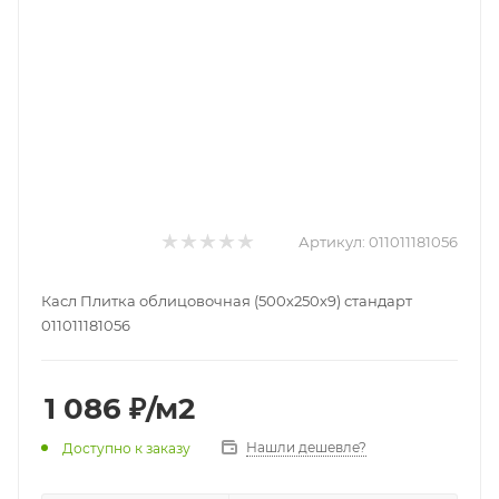
Артикул:
011011181056
Касл Плитка облицовочная (500х250х9) стандарт
011011181056
1 086
₽
/м2
Нашли дешевле?
Доступно к заказу