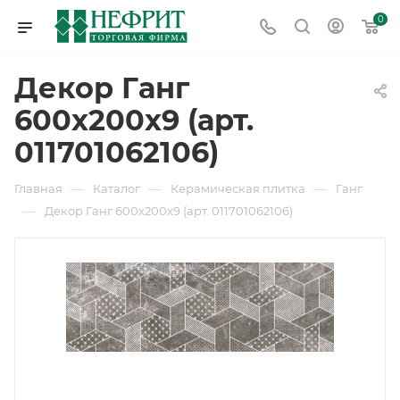
0
Декор Ганг
600х200х9 (арт.
011701062106)
—
—
—
Главная
Каталог
Керамическая плитка
Ганг
—
Декор Ганг 600х200х9 (арт. 011701062106)