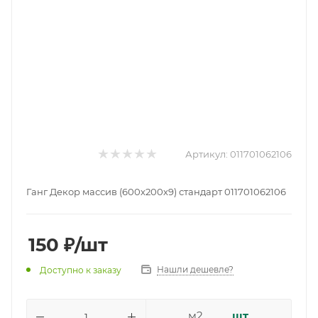
Артикул:
011701062106
Ганг Декор массив (600х200х9) стандарт 011701062106
150
₽
/шт
Нашли дешевле?
Доступно к заказу
м2
шт