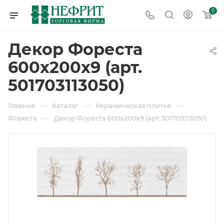
0
Декор Фореста
600х200х9 (арт.
501703113050)
—
—
—
Главная
Каталог
Керамическая плитка
—
Фореста
Декор Фореста 600х200х9 (арт. 501703113050)