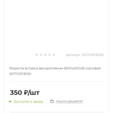
Артикул:
501703113050
Фореста вставка декоративная (600х200х9) сортовая
501703113050
350
₽
/шт
Нашли дешевле?
Доступно к заказу