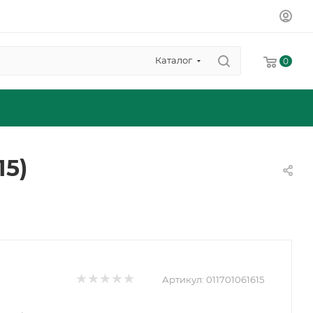
Каталог
0
15)
Артикул:
011701061615