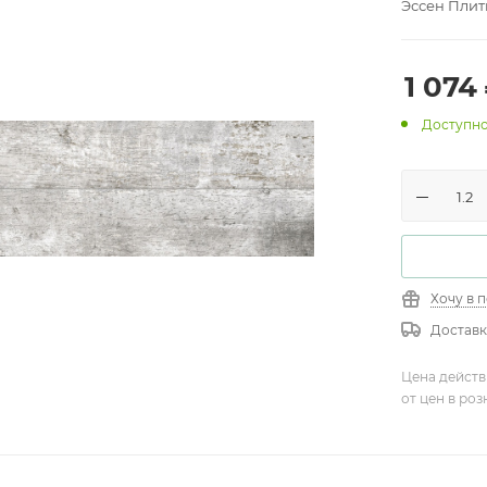
Эссен Плит
1 074
Доступно
Хочу в 
Доставк
Цена действ
от цен в ро