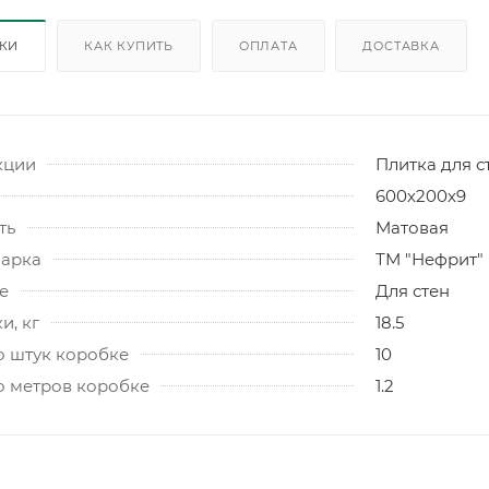
ИКИ
КАК КУПИТЬ
ОПЛАТА
ДОСТАВКА
кции
Плитка для с
600х200х9
ть
Матовая
марка
ТМ "Нефрит"
е
Для стен
и, кг
18.5
о штук коробке
10
о метров коробке
1.2