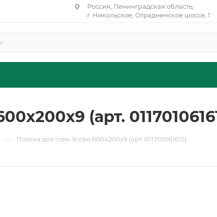
Россия, Ленинградская область,
г. Никольское, Отрадненское шоссе, 1
00х200х9 (арт. 0117010616
—
Плитка для стен Эссен 600х200х9 (арт. 011701061615)