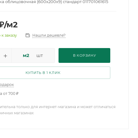
ка облицовочная (600х200х9) стандарт 011701061615
₽
/м2
Нашли дешевле?
 к заказу
м2
шт
В КОРЗИНУ
КУПИТЬ В 1 КЛИК
подарок
а от 700 ₽
ительна только для интернет-магазина и может отличаться
зничных магазинах