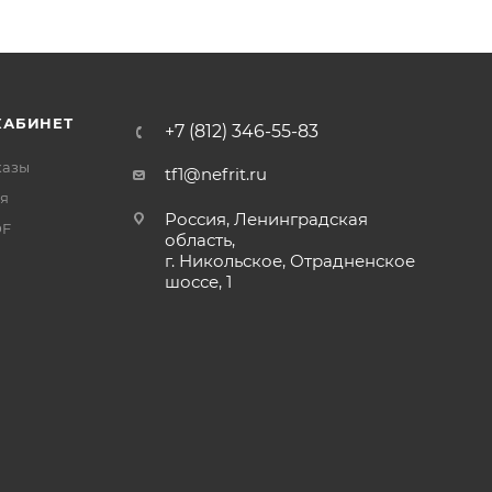
КАБИНЕТ
+7 (812) 346-55-83
казы
tf1@nefrit.ru
я
Россия, Ленинградская
DF
область,
г. Никольское, Отрадненское
шоссе, 1