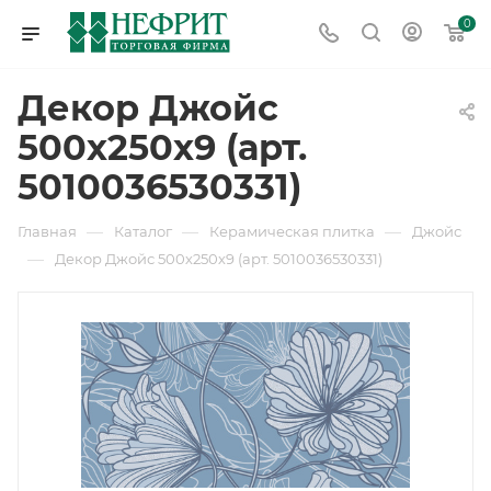
0
Декор Джойс
500х250х9 (арт.
5010036530331)
—
—
—
Главная
Каталог
Керамическая плитка
Джойс
—
Декор Джойс 500х250х9 (арт. 5010036530331)