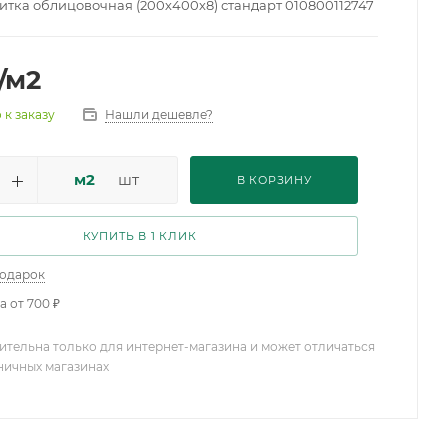
тка облицовочная (200х400х8) стандарт 010800112747
/м2
Нашли дешевле?
 к заказу
м2
шт
В КОРЗИНУ
КУПИТЬ В 1 КЛИК
подарок
а от 700 ₽
ительна только для интернет-магазина и может отличаться
зничных магазинах