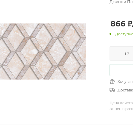
Дженни Пли
866
₽
Доступно
Хочу в 
Доставк
Цена действ
от цен в ро