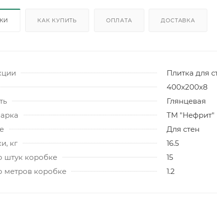
ИКИ
КАК КУПИТЬ
ОПЛАТА
ДОСТАВКА
кции
Плитка для с
400х200х8
ть
Глянцевая
марка
ТМ "Нефрит"
е
Для стен
и, кг
16.5
о штук коробке
15
о метров коробке
1.2