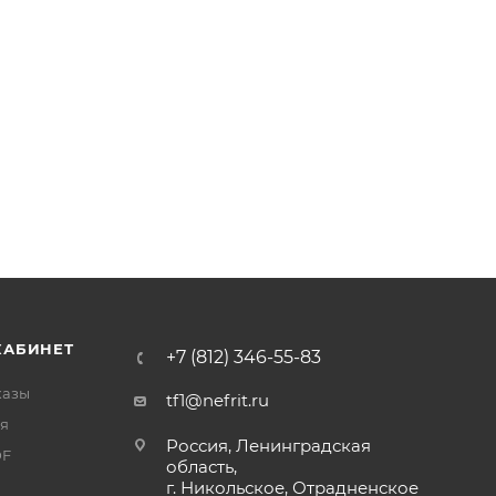
КАБИНЕТ
+7 (812) 346-55-83
казы
tf1@nefrit.ru
я
Россия, Ленинградская
DF
область,
г. Никольское, Отрадненское