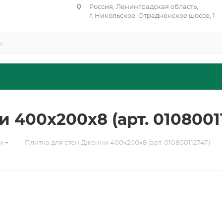
Россия, Ленинградская область,
г. Никольское, Отрадненское шоссе, 1
 400х200х8 (арт. 0108001
—
и
Плитка для стен Дженни 400х200х8 (арт. 010800112747)