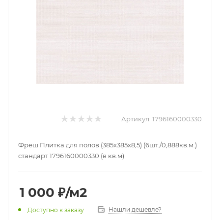
Артикул:
1796160000330
Фреш Плитка для полов (385х385х8,5) (6шт./0,888кв.м.)
стандарт 1796160000330 (в кв.м)
1 000
₽
/м2
Нашли дешевле?
Доступно к заказу