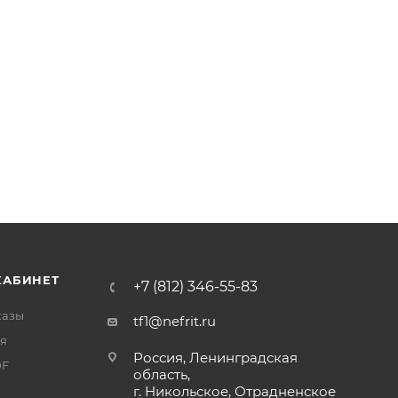
КАБИНЕТ
+7 (812) 346-55-83
казы
tf1@nefrit.ru
я
Россия, Ленинградская
DF
область,
г. Никольское, Отрадненское