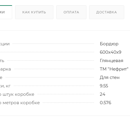
ИКИ
КАК КУПИТЬ
ОПЛАТА
ДОСТАВКА
кции
Бордюр
600х40х9
ть
Глянцевая
марка
ТМ "Нефрит"
е
Для стен
и, кг
9.55
о штук коробке
24
о метров коробке
0.576