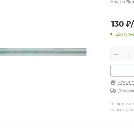
Арагон Бор
130
₽
Доступно
Хочу в 
Доставк
Цена действ
от цен в ро