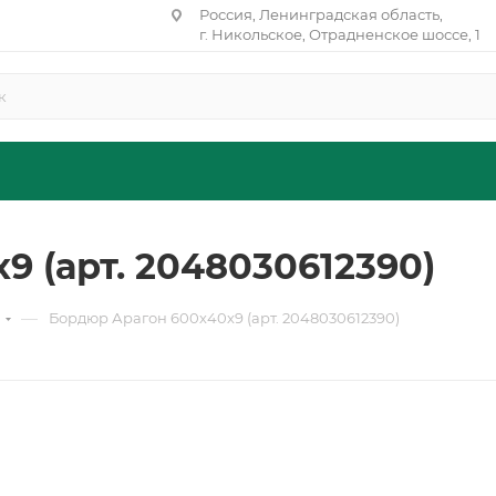
Россия, Ленинградская область,
г. Никольское, Отрадненское шоссе, 1
 (арт. 2048030612390)
—
н
Бордюр Арагон 600х40х9 (арт. 2048030612390)