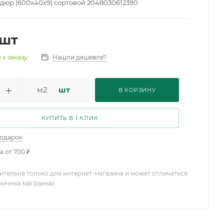
дюр (600х40х9) сортовой 2048030612390
/шт
Нашли дешевле?
 к заказу
м2
шт
В КОРЗИНУ
КУПИТЬ В 1 КЛИК
подарок
а от 700 ₽
ительна только для интернет-магазина и может отличаться
зничных магазинах