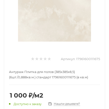
Артикул:
17961600111675
Антураж Плитка для полов (385х385х8,5)
(6шт./0,888кв.м.) стандарт 17961600111675 (в кв.м)
1 000
₽
/м2
Нашли дешевле?
Доступно к заказу