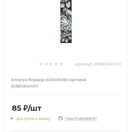
Артикул:
205603041001
Аллегро Бордюр (400х50х8) сортовой
205603041001
85
₽
/шт
Нашли дешевле?
Доступно к заказу